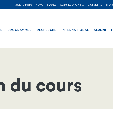
Nous joindre
News
Events
Start Lab ICHEC
Durabilité
Bibl
NS
PROGRAMMES
RECHERCHE
INTERNATIONAL
ALUMNI
n du cours