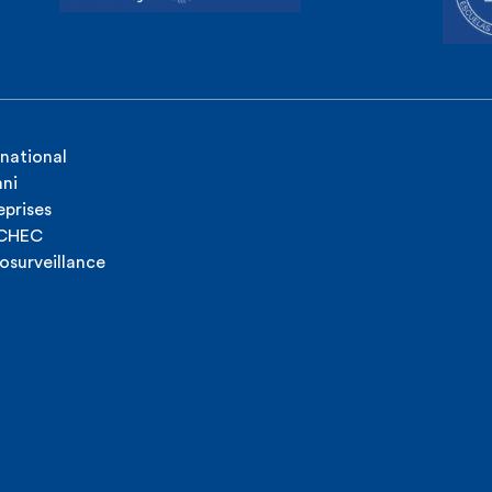
rnational
ni
eprises
ICHEC
osurveillance