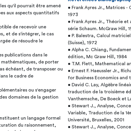
les qu'il pourrait être amené
• Frank Ayres Jr., Matrices 
ées aux aspects quantitatifs
1973
• Frank Ayres Jr., Théorie et 
ptible de recevoir une
série Schaum. McGraw Hill, 
, et de s'intégrer, le cas
• P. Balestra, Calcul matrici
argée de résoudre le
(Suisse), 1972
• Alpha C. Chiang, Fundame
es publications dans le
édition, Mc Graw Hill, 1984
ls mathématiques, de porter
• T.M. Flett, Mathematical a
 cas échéant, de transposer ou
• Ernest F. Haeussler Jr., Ri
dans le cadre de
for Business Economics and th
• David C. Lay, Algèbre linéai
plémentaires ou s'engager
traduction de la troisième éd
 des domaines de la gestion
Vanthemsche, De Boeck et L
• Stewart J., Analyse, Conce
Variable, Traduction de la 1è
nstituent un langage formel
Université, Bruxelles, 2001
cturation du raisonnement,
• Stewart J., Analyse, Conce