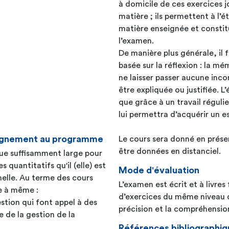
à domicile de ces exercices j
matière ; ils permettent à l’é
matière enseignée et constitu
l’examen.
De manière plus générale, il 
basée sur la réflexion : la mém
ne laisser passer aucune inc
être expliquée ou justifiée. L
que grâce à un travail réguli
lui permettra d’acquérir un e
seignement au programme
Le cours sera donné en présen
être données en distanciel.
que suffisamment large pour
quantitatifs qu'il (elle) est
Mode d'évaluation
nelle. Au terme des cours
L’examen est écrit et à livres
re à même :
d’exercices du même niveau q
stion qui font appel à des
précision et la compréhension
 de la gestion de la
Références bibliographiq