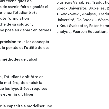
'aux techniques de
plusieurs Variables, Traducti
 de savoir-faire signalés ci-
Boeck Université, Bruxelles,
r chez l'étudiant(e) :
• Swokowski, Analyse, Tradui
toute formulation
Université, De Boeck – Wesma
che de sa solution,
• Knut Sydsaeter, Peter Ha
lème posé au départ en termes
analysis, Pearson Education,
 la portée et l’utilité de ces
les méthodes de calcul
, l’étudiant doit être en
a matière, de choisir la
que les hypothèses requises
 et enfin d’utiliser
ir la capacité à modéliser une