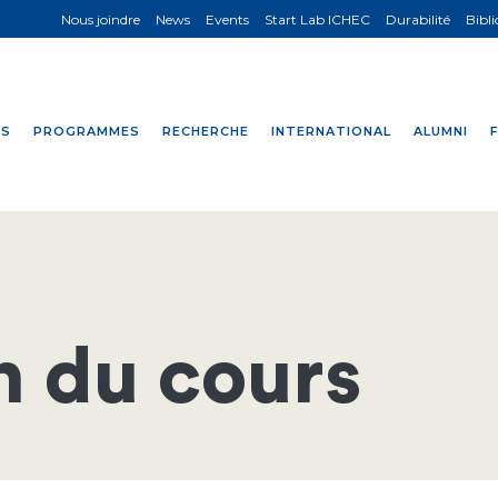
Nous joindre
News
Events
Start Lab ICHEC
Durabilité
Bibl
NS
PROGRAMMES
RECHERCHE
INTERNATIONAL
ALUMNI
n du cours