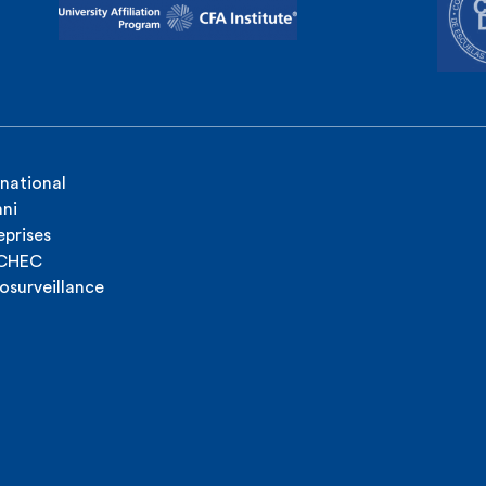
rnational
ni
eprises
ICHEC
osurveillance