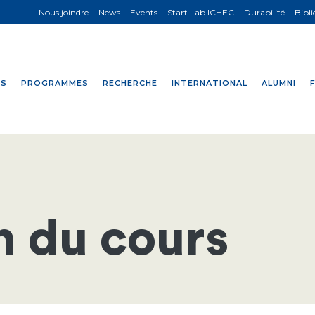
Nous joindre
News
Events
Start Lab ICHEC
Durabilité
Bibl
NS
PROGRAMMES
RECHERCHE
INTERNATIONAL
ALUMNI
n du cours