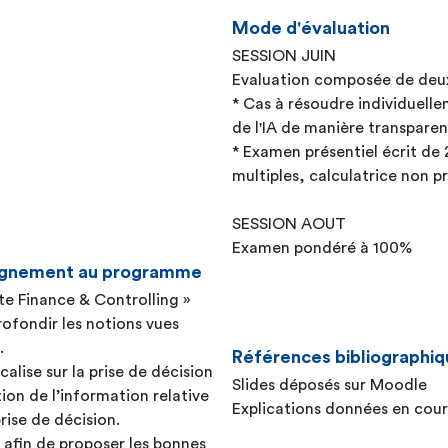
Mode d'évaluation
SESSION JUIN
Evaluation composée de deux
* Cas à résoudre individuelle
de l'IA de manière transparen
* Examen présentiel écrit de 
multiples, calculatrice non 
SESSION AOUT
Examen pondéré à 100%
seignement au programme
e Finance & Controlling »
ofondir les notions vues
.
Références bibliographiq
alise sur la prise de décision
Slides déposés sur Moodle
ion de l’information relative
Explications données en cour
rise de décision.
s afin de proposer les bonnes