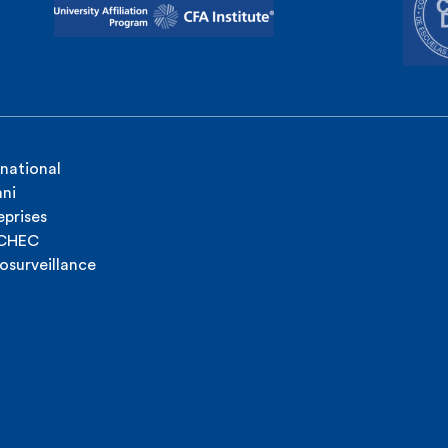
rnational
ni
eprises
ICHEC
osurveillance