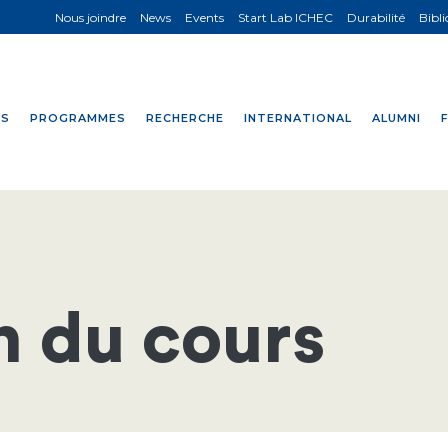
Nous joindre
News
Events
Start Lab ICHEC
Durabilité
Bibl
NS
PROGRAMMES
RECHERCHE
INTERNATIONAL
ALUMNI
n du cours