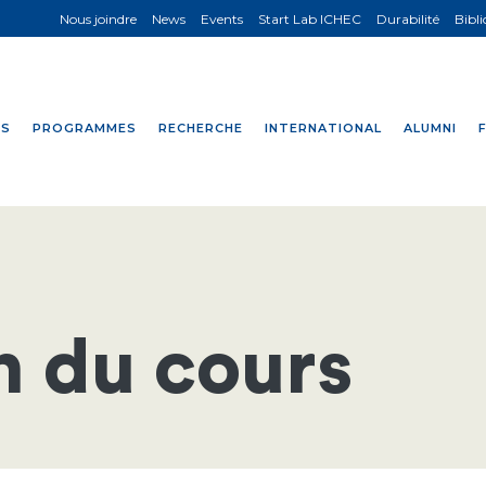
Nous joindre
News
Events
Start Lab ICHEC
Durabilité
Bibl
NS
PROGRAMMES
RECHERCHE
INTERNATIONAL
ALUMNI
n du cours