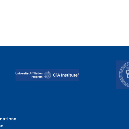
rnational
ni