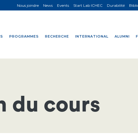
Nous joindre
News
Events
Start Lab ICHEC
Durabilité
Bibl
NS
PROGRAMMES
RECHERCHE
INTERNATIONAL
ALUMNI
n du cours