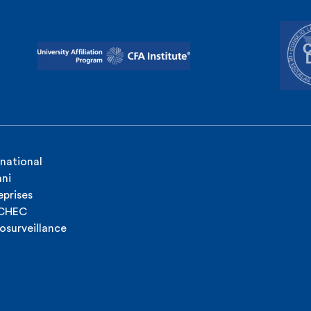
rnational
ni
eprises
ICHEC
osurveillance