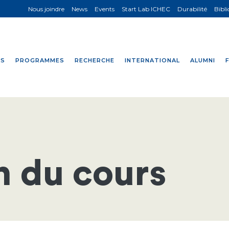
Nous joindre
News
Events
Start Lab ICHEC
Durabilité
Bibl
NS
PROGRAMMES
RECHERCHE
INTERNATIONAL
ALUMNI
n du cours