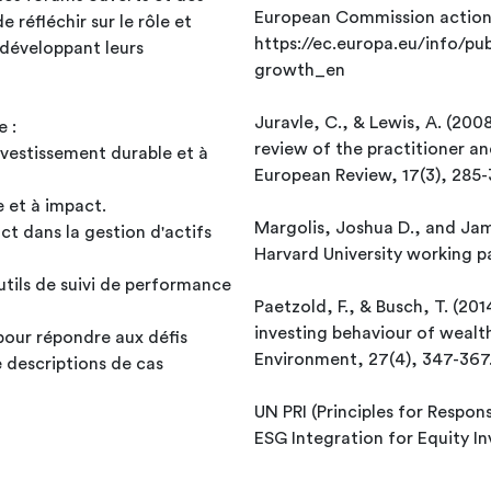
European Commission action 
réfléchir sur le rôle et
https://ec.europa.eu/info/pu
n développant leurs
growth_en
Juravle, C., & Lewis, A. (200
e :
review of the practitioner an
vestissement durable et à
European Review, 17(3), 285-
e et à impact.
Margolis, Joshua D., and James P. Walsh. 2002. “M
act dans la gestion d'actifs
Harvard University working p
outils de suivi de performance
Paetzold, F., & Busch, T. (20
investing behaviour of wealth
pour répondre aux défis
Environment, 27(4), 347-367
 descriptions de cas
UN PRI (Principles for Respon
ESG Integration for Equity In