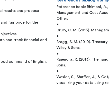
Références bibliographiq
Reference book: Bhimani, A., 
l results and propose
Management and Cost Accoun
Other:
and fair price for the
•
Drury, C. M. (2013). Managem
jectives.
•
re and track financial and
Bragg, S. M. (2010). Treasur
Wiley & Sons.
•
Rajendra, R. (2013). The han
 good command of English.
Sons.
•
Wexler, S., Shaffer, J., & Co
visualizing your data using r