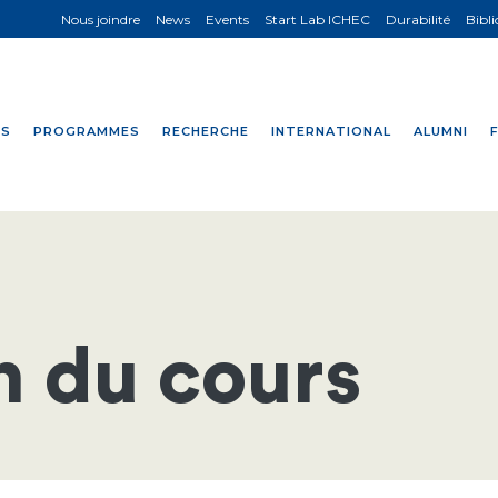
Nous joindre
News
Events
Start Lab ICHEC
Durabilité
Bibl
NS
PROGRAMMES
RECHERCHE
INTERNATIONAL
ALUMNI
n du cours