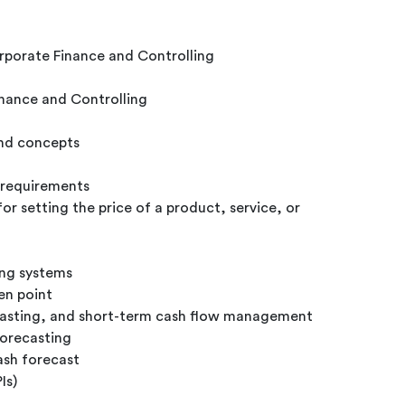
rporate Finance and Controlling
inance and Controlling
and concepts
 requirements
r setting the price of a product, service, or
ing systems
ven point
casting, and short-term cash flow management
Forecasting
sh forecast
Is)