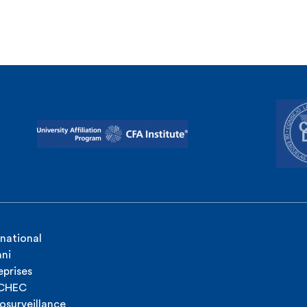
rnational
ni
eprises
ICHEC
osurveillance