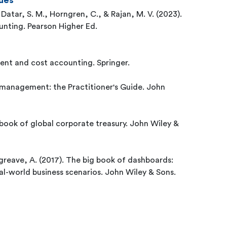
ues
Datar, S. M., Horngren, C., & Rajan, M. V. (2023).
ting. Pearson Higher Ed.
ent and cost accounting. Springer.
y management: the Practitioner's Guide. John
dbook of global corporate treasury. John Wiley &
tgreave, A. (2017). The big book of dashboards:
eal-world business scenarios. John Wiley & Sons.