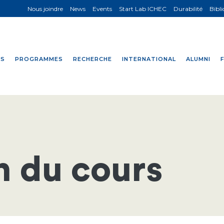
Nous joindre
News
Events
Start Lab ICHEC
Durabilité
Bibl
NS
PROGRAMMES
RECHERCHE
INTERNATIONAL
ALUMNI
n du cours