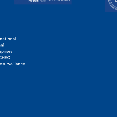
rnational
ni
eprises
ICHEC
osurveillance