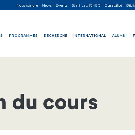
Nous joindre
News
Events
Start Lab ICHEC
Durabilité
Bibl
NS
PROGRAMMES
RECHERCHE
INTERNATIONAL
ALUMNI
n du cours