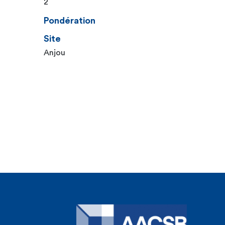
2
Pondération
Site
Anjou