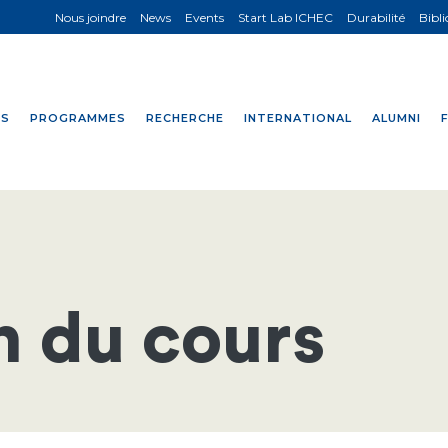
Nous joindre
News
Events
Start Lab ICHEC
Durabilité
Bibl
NS
PROGRAMMES
RECHERCHE
INTERNATIONAL
ALUMNI
n du cours