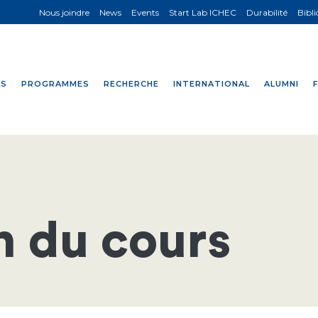
Nous joindre
News
Events
Start Lab ICHEC
Durabilité
Bibl
NS
PROGRAMMES
RECHERCHE
INTERNATIONAL
ALUMNI
n du cours