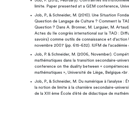
Job, P. (2012, February). Contraintes institutionnel
limite. Paper presented at a GEM conference, Unive
Job, P., & Schneider, M. (2010). Une Situation Fon
Question de Langage de Culture ? Comment la TAD
Question ? Dans A. Bronner, M. Larguier, M. Artaud
Actes du IIe congrès international sur la TAD : Diff
savoirs) comme outils de connaissance et d'action 
novembre 2007 (pp. 615-632). IUFM de l'académie d
Job, P. & Schneider, M. (2006, November). Compé
mathématiques dans la transition secondaire-univers
conference on the duality between « compétences
mathématiques », Université de Liège, Belgique.<br
Job, P., & Schneider, M. Du numérique à l’analyse : 
la notion de limite à la charnière secondaire-univers
de la XIII ème École d’été de didactique de mathé