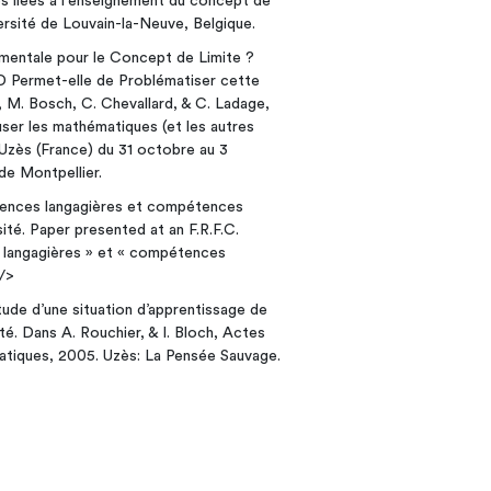
les liées à l'enseignement du concept de
rsité de Louvain-la-Neuve, Belgique.
damentale pour le Concept de Limite ?
 Permet-elle de Problématiser cette
, M. Bosch, C. Chevallard, & C. Ladage,
user les mathématiques (et les autres
Uzès (France) du 31 octobre au 3
e Montpellier.
tences langagières et compétences
ité. Paper presented at an F.R.F.C.
 langagières » et « compétences
 />
Étude d’une situation d’apprentissage de
ité. Dans A. Rouchier, & I. Bloch, Actes
matiques, 2005. Uzès: La Pensée Sauvage.