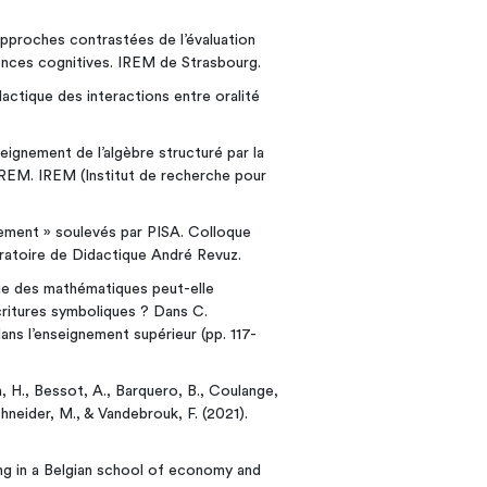
 approches contrastées de l’évaluation
iences cognitives. IREM de Strasbourg.
dactique des interactions entre oralité
seignement de l’algèbre structuré par la
IREM. IREM (Institut de recherche pour
nement » soulevés par PISA. Colloque
ratoire de Didactique André Revuz.
que des mathématiques peut-elle
écritures symboliques ? Dans C.
 dans l’enseignement supérieur (pp. 117-
a, H., Bessot, A., Barquero, B., Coulange,
chneider, M., & Vandebrouk, F. (2021).
ng in a Belgian school of economy and