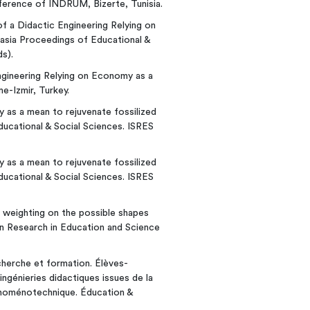
onference of INDRUM, Bizerte, Tunisia.
of a Didactic Engineering Relying on
sia Proceedings of Educational &
ds).
ngineering Relying on Economy as a
-Izmir, Turkey.
my as a mean to rejuvenate fossilized
ucational & Social Sciences. ISRES
my as a mean to rejuvenate fossilized
ucational & Social Sciences. ISRES
ts weighting on the possible shapes
n Research in Education and Science
echerche et formation. Élèves-
ngénieries didactiques issues de la
énoménotechnique. Éducation &