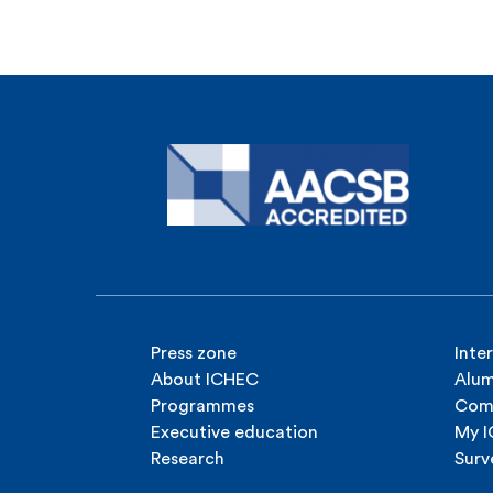
Press zone
Inte
About ICHEC
Alum
Programmes
Com
Executive education
My 
Research
Surv