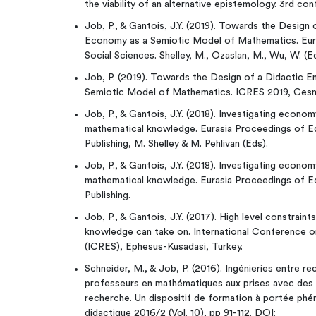
the viability of an alternative epistemology. 3rd c
Job, P., & Gantois, J.Y. (2019). Towards the Design 
Economy as a Semiotic Model of Mathematics. Eura
Social Sciences. Shelley, M., Ozaslan, M., Wu, W. (E
Job, P. (2019). Towards the Design of a Didactic E
Semiotic Model of Mathematics. ICRES 2019, Cesme
Job, P., & Gantois, J.Y. (2018). Investigating econo
mathematical knowledge. Eurasia Proceedings of Ed
Publishing, M. Shelley & M. Pehlivan (Eds).
Job, P., & Gantois, J.Y. (2018). Investigating econo
mathematical knowledge. Eurasia Proceedings of Ed
Publishing.
Job, P., & Gantois, J.Y. (2017). High level constrain
knowledge can take on. International Conference o
(ICRES), Ephesus-Kusadasi, Turkey.
Schneider, M., & Job, P. (2016). Ingénieries entre r
professeurs en mathématiques aux prises avec des i
recherche. Un dispositif de formation à portée ph
didactique 2016/2 (Vol. 10), pp 91-112. DOI: