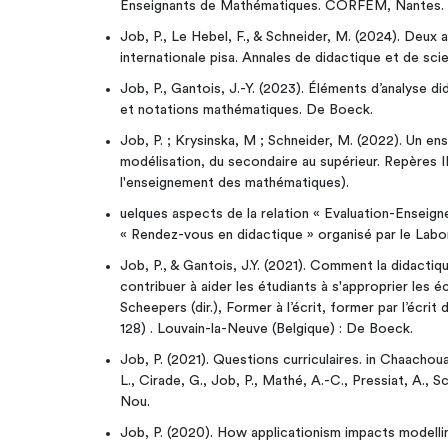
Enseignants de Mathématiques. CORFEM, Nantes.
Job, P., Le Hebel, F., & Schneider, M. (2024). Deux
internationale pisa. Annales de didactique et de sc
Job, P., Gantois, J.-Y. (2023). Éléments d’analyse di
et notations mathématiques. De Boeck.
Job, P. ; Krysinska, M ; Schneider, M. (2022). Un en
modélisation, du secondaire au supérieur. Repères 
l'enseignement des mathématiques).
uelques aspects de la relation « Evaluation-Enseig
« Rendez-vous en didactique » organisé par le Labo
Job, P., & Gantois, J.Y. (2021). Comment la didacti
contribuer à aider les étudiants à s'approprier les 
Scheepers (dir.), Former à l’écrit, former par l’écrit
128) . Louvain-la-Neuve (Belgique) : De Boeck.
Job, P. (2021). Questions curriculaires. in Chaachou
L., Cirade, G., Job, P., Mathé, A.-C., Pressiat, A., S
Nou.
Job, P. (2020). How applicationism impacts modelli