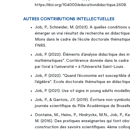
https://doi.org/10.4000/educationdidactique.2508.
AUTRES CONTRIBUTIONS INTELLECTUELLES
Job, P., Schneider, M. (2023). A quelles conditions 
émerger un vrai résultat de recherche en didactique 
Mons dans le cadre de l’école doctorale thématique 
FNRS.
Job, P. (2022). Éléments d’analyse didactique des in
mathématiques". Conférence donnée dans le cadre de
par l’oral à l’université » à l'Université Saint-Louis .
Job, P. (2022). "Quand l’économie est susceptible 
l’algèbre". Ecole doctorale thématique en didactiq
Job, P. (2021). Use of signs in young adults modelli
Job, P., & Gantois, J.Y. (2019). Écriture non-symbo
journée scientifique du Pôle Académique de Bruxelles
Dontaine, M., Heins, P., Hindryckx, M.N., Job, P., Kar
M. (2016). Des pratiques enseignantes qui font obs
construction des savoirs scientifiques. 4ème collo