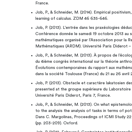
France.
Job, P., & Schneider, M. (2014). Empirical positivism
learning of calculus. ZDM 46 635-646.
Job, P. (2013). L'entrée dans les praxéologies déduc
Conférence donnée le samedi 19 octobre 2013 au sé
mathématiques organisé par l'Association pour la 
Mathématiques (ARDM). Université Paris Diderot – P
Job, P., & Schneider, M. (2013). À propos de l’écol
du 4ième congrès international sur la théorie anthr
Évolutions contemporaines du rapport aux mathémati
dans la société Toulouse (France) du 21 au 26 avril 
Job, P. (2013). Obstacle et caractère lakatosien des
presented at the groupe supérieure du Laboratoire
Université Paris Diderot, Paris 7, France.
Job, P., & Schneider, M. (2013). On what epistemolog
to the analysis the analysis of tasks in terms of pot
Dans C. Margolinas, Proceedings of ICMI Study 22
(pp. 203-209). Oxford.