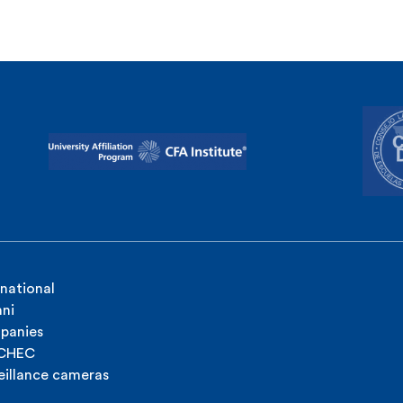
rnational
ni
panies
ICHEC
eillance cameras