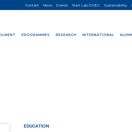
Contact
News
Events
Start Lab ICHEC
Sustainability
OLMENT
PROGRAMMES
RESEARCH
INTERNATIONAL
ALUMN
EDUCATION